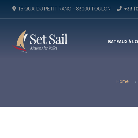
15 QUAI DU PETIT RANG – 83000 TOULON
+33 (
BATEAUX À L
Home