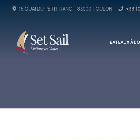
15 QUAI DU PETIT RANG – 83000 TOULON
+33 (
BATEAUX À L