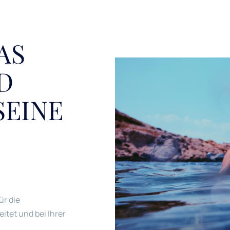
AS
D
SEINE
ür die
itet und bei Ihrer