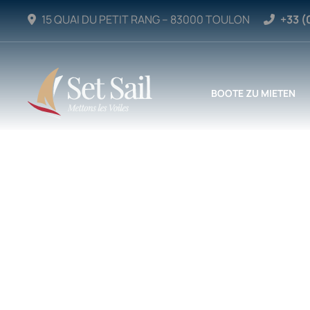
15 QUAI DU PETIT RANG – 83000 TOULON
+33 (
BOOTE ZU MIETEN
TAUCH