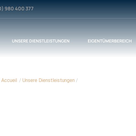
0) 980 400 377
UNSERE DIENSTLEISTUNGEN
EIGENTÜMERBEREICH
Accueil
/
Unsere Dienstleistungen
/
Taucherausrüstungsverlei
ERAUSRÜSTUNGSV