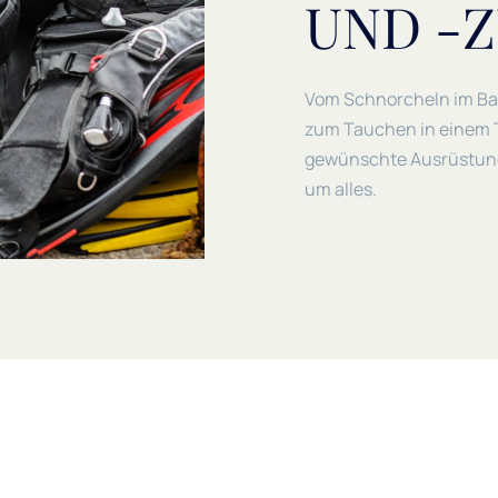
ND -Z
Vom Schnorcheln im Bad
zum Tauchen in einem T
gewünschte Ausrüstung 
um alles.