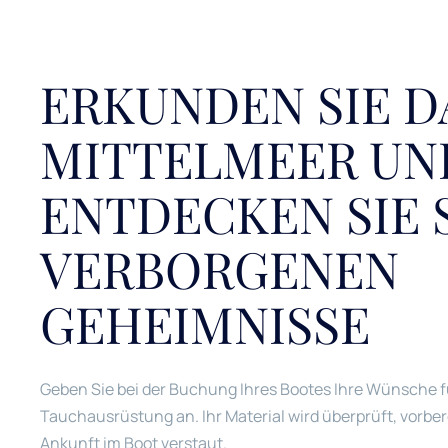
ERKUNDEN SIE D
MITTELMEER UN
ENTDECKEN SIE 
VERBORGENEN
GEHEIMNISSE
Geben Sie bei der Buchung Ihres Bootes Ihre Wünsche f
Tauchausrüstung an. Ihr Material wird überprüft, vorbere
Ankunft im Boot verstaut.